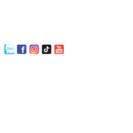
TRƯỜNG ĐẠT
Địa chỉ: Tân An, Phường Tân Đông Hiệp, TP.Dĩ An, Tỉnh Bình
Dương
Email: Dat@TruongDatTech.com
Hotline: 0975.114.172
THÔNG TIN HỮU ÍCH
Hướng dẫn mua hàng
Hình thức thanh toán
Chính sách bán hàng
Chính sách bảo hành
TỔNG ĐÀI HỖ TRỢ