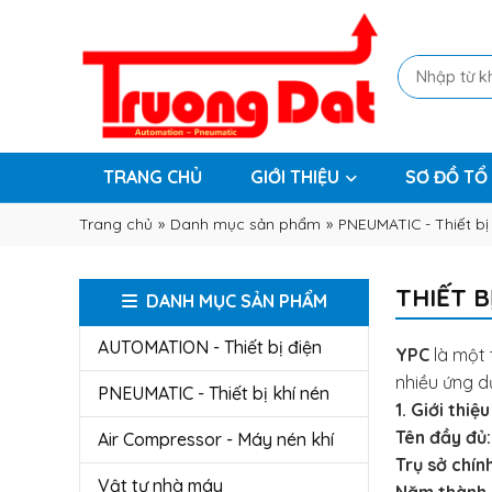
TRANG CHỦ
GIỚI THIỆU
SƠ ĐỒ TỔ
Trang chủ
»
Danh mục sản phẩm
»
PNEUMATIC - Thiết bị
THIẾT B
DANH MỤC SẢN PHẨM
AUTOMATION - Thiết bị điện
YPC
là một 
nhiều ứng d
PNEUMATIC - Thiết bị khí nén
1.
Giới thiệ
Tên đầy đủ:
Air Compressor - Máy nén khí
Trụ sở chính
Vật tư nhà máy