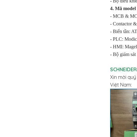
-
Bộ điều khi
4. Mã model 
-
MCB & MCC
-
Contactor 
-
Biến tần:
-
PLC: Modic
-
HMI: Mage
-
Bộ giám sá
SCHNEIDER 
Xin mời quý
Việt Nam: