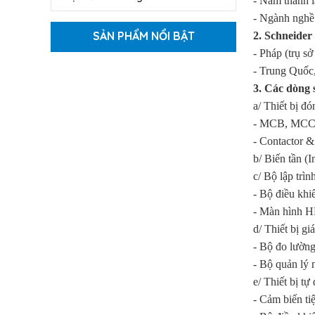
-
Năm thành l
-
Ngành nghề c
SẢN PHẨM NỔI BẬT
2. Schneider
-
Pháp (trụ s
-
Trung Quốc,
3. Các dòng 
a/ Thiết bị đó
-
MCB, MCCB,
-
Contactor &
b/ Biến tần (I
c/ Bộ lập tr
-
Bộ điều khi
-
Màn hình H
d/ Thiết bị g
-
Bộ đo lường
-
Bộ quản lý 
e/ Thiết bị t
-
Cảm biến ti