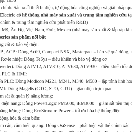
ập: 1836
hính: Sản xuất thiết bị điện, tự động hóa công nghiệp và giải pháp q
 Electric có hệ thống nhà máy sản xuất và trung tâm nghiên cứu tạ
ở chính & trung tâm nghiên cứu phát triển R&D)
 Mỹ, Ấn Độ, Việt Nam, Đức, Mexico (nhà máy sản xuất & lắp ráp kh
series sản phẩm nổi bật
ng cắt & bảo vệ điện:
 ACB: Dòng Acti9, Compact NSX, Masterpact – bảo vệ quá dòng, 
 Rơ-le nhiệt: Dòng TeSys – điều khiển và bảo vệ động cơ
nverter):
Dòng ATV12, ATV310, ATV630, ATV930 – điều khiển tốc độ
ình PLC & HMI:
ển PLC: Dòng Modicon M221, M241, M340, M580 – lập trình linh ho
MI: Dòng Magelis (GTO, STO, GTU) – giao diện trực quan
iám sát & quản lý năng lượng:
 điện năng: Dòng PowerLogic PM5000, iEM3000 – giám sát tiêu thụ 
năng lượng: Dòng EcoStruxure Power – tối ưu hóa hệ thống điện
ự động hóa & cảm biến:
ệm cận, cảm biến quang: Dòng OsiSense – phát hiện vật thể chính xác