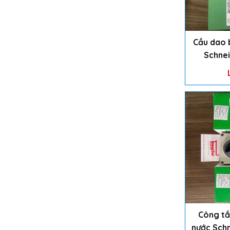
Cầu dao 
Schne
Công tắ
nước Sch