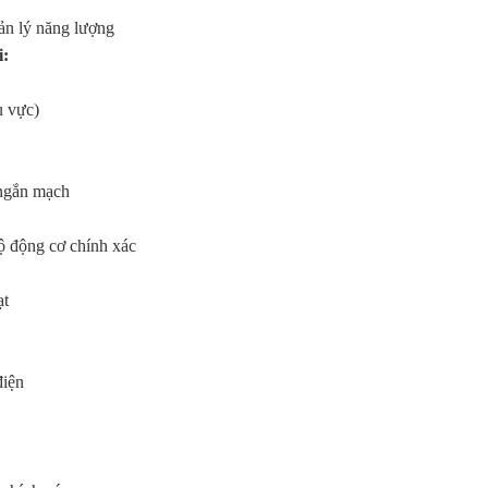
uản lý năng lượng
i:
u vực)
ngắn mạch
 động cơ chính xác
ạt
điện