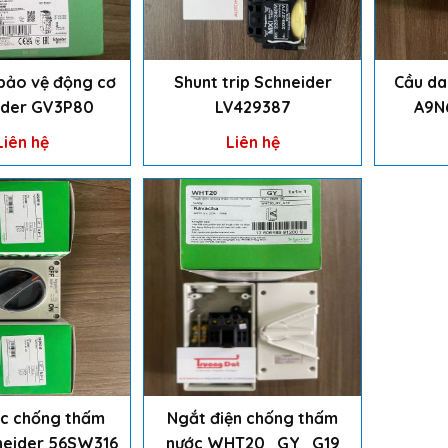
bảo vệ động cơ
Shunt trip Schneider
Cầu da
ider GV3P80
LV429387
A9N
Liên hệ
Liên hệ
c chống thấm
Ngắt điện chống thấm
neider 56SW316
nước WHT20_GY_G19