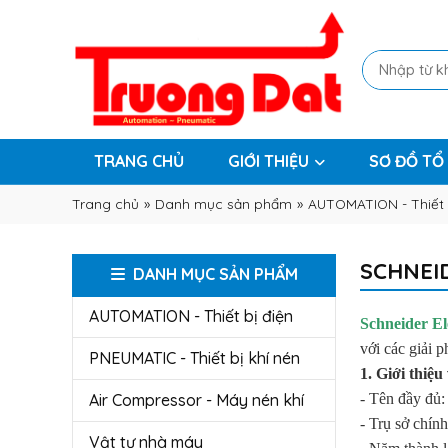
TRANG CHỦ
GIỚI THIỆU
SƠ ĐỒ TỔ
Trang chủ
»
Danh mục sản phẩm
»
AUTOMATION - Thiết 
SCHNEI
DANH MỤC SẢN PHẨM
AUTOMATION - Thiết bị điện
Schneider El
với các giải 
PNEUMATIC - Thiết bị khí nén
1. Giới thiệu
Air Compressor - Máy nén khí
- Tên đầy đủ:
-
Trụ sở chín
Vật tư nhà máy