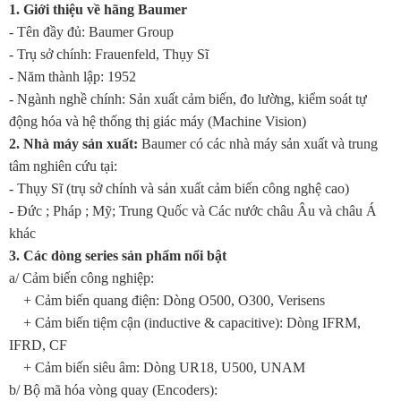
1. Giới thiệu về hãng Baumer
- Tên đầy đủ: Baumer Group
-
Trụ sở chính: Frauenfeld, Thụy Sĩ
-
Năm thành lập: 1952
-
Ngành nghề chính: Sản xuất cảm biến, đo lường, kiểm soát tự
động hóa và hệ thống thị giác máy (Machine Vision)
2. Nhà máy sản xuất:
Baumer có các nhà máy sản xuất và trung
tâm nghiên cứu tại:
-
Thụy Sĩ (trụ sở chính và sản xuất cảm biến công nghệ cao)
-
Đức ; Pháp ; Mỹ; Trung Quốc và
Các nước châu Âu và châu Á
khác
3. Các dòng series sản phẩm nổi bật
a/ Cảm biến công nghiệp:
+ Cảm biến quang điện: Dòng O500, O300, Verisens
+
Cảm biến tiệm cận (inductive & capacitive): Dòng IFRM,
IFRD, CF
+
Cảm biến siêu âm: Dòng UR18, U500, UNAM
b/ Bộ mã hóa vòng quay (Encoders):