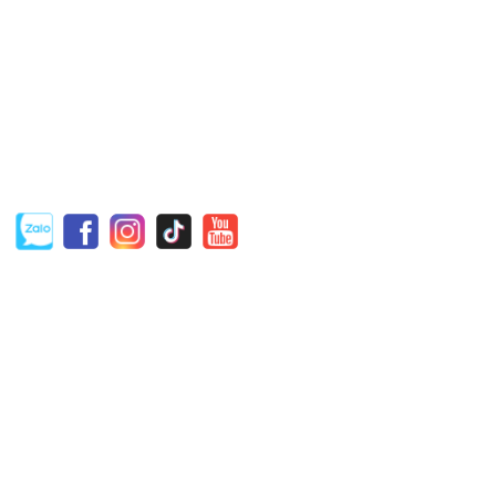
CÔNG TY TNHH KỸ THUẬT CÔNG NGHỆ
TRƯỜNG ĐẠT
Địa chỉ: Tân An, Phường Tân Đông Hiệp, TP.Dĩ An, Tỉnh Bình
Dương
Email: Dat@TruongDatTech.com
Hotline: 0975.114.172
THÔNG TIN HỮU ÍCH
Hướng dẫn mua hàng
Hình thức thanh toán
Chính sách bán hàng
Chính sách bảo hành