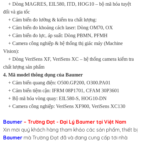
+
Dòng MAGRES, EIL580, ITD, HOG10 – bộ mã hóa tuyệt
đối và gia tốc
+
Cảm biến đo lường & kiểm tra chất lượng:
+
Cảm biến đo khoảng cách laser: Dòng OM70, OX
+
Cảm biến đo lực, áp suất: Dòng PBMN, PFMH
+
Camera công nghiệp & hệ thống thị giác máy (Machine
Vision):
+
Dòng VeriSens XF, VeriSens XC – hệ thống camera kiểm tra
chất lượng sản phẩm
4. Mã model thông dụng của Baumer
+
Cảm biến quang điện: O500.GP200, O300.PA01
+
Cảm biến tiệm cận: IFRM 08P1701, CFAM 30P3601
+
Bộ mã hóa vòng quay: EIL580-S, HOG10-DN
+
Camera công nghiệp: VeriSens XF900, VeriSens XC130
Baumer
– Trường Đạt - Đại Lý Baumer tại Việt Nam
Xin mời quý khách hàng tham khảo các sản phẩm, thiết bị
Baumer
mà Trường Đạt đã và đang cung cấp tới nhà