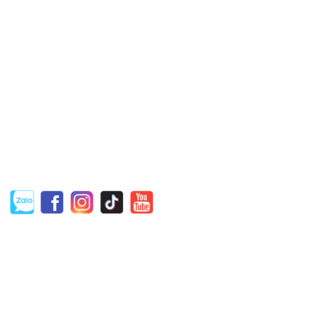
CÔNG TY TNHH KỸ THUẬT CÔNG NGHỆ
TRƯỜNG ĐẠT
Địa chỉ: Tân An, Phường Tân Đông Hiệp, TP.Dĩ An, Tỉnh Bình
Dương
Email: Dat@TruongDatTech.com
Hotline: 0975.114.172
THÔNG TIN HỮU ÍCH
Hướng dẫn mua hàng
Hình thức thanh toán