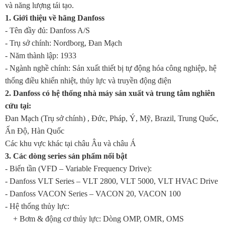
và năng lượng tái tạo.
1. Giới thiệu về hãng Danfoss
- Tên đầy đủ: Danfoss A/S
-
Trụ sở chính: Nordborg, Đan Mạch
-
Năm thành lập: 1933
-
Ngành nghề chính: Sản xuất thiết bị tự động hóa công nghiệp, hệ
thống điều khiển nhiệt, thủy lực và truyền động điện
2. Danfoss có hệ thống nhà máy sản xuất và trung tâm nghiên
cứu tại:
Đan Mạch (Trụ sở chính) ,
Đức, Pháp, Ý, Mỹ, Brazil, Trung Quốc,
Ấn Độ, Hàn Quốc
Các khu vực khác tại châu Âu và châu Á
3. Các dòng series sản phẩm nổi bật
-
Biến tần (VFD – Variable Frequency Drive):
-
Danfoss VLT Series – VLT 2800, VLT 5000, VLT HVAC Drive
-
Danfoss VACON Series – VACON 20, VACON 100
-
Hệ thống thủy lực:
+ Bơm & động cơ thủy lực: Dòng OMP, OMR, OMS