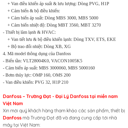
+
Van điều khiển áp suất & lưu lượng: Dòng PVG, H1P
+
Cảm biến & bộ điều khiển:
+
Cảm biến áp suất: Dòng MBS 3000, MBS 5000
+
Cảm biến nhiệt độ: Dòng MBT 3560, MBT 3270
- Thiết bị làm lạnh & HVAC:
+
Van tiết lưu & bộ điều khiển lạnh: Dòng TXV, ETS, EKE
+
Bộ trao đổi nhiệt: Dòng XB, XG
4. Mã model thông dụng của Danfoss
- Biến tần: VLT28004K0, VACON1005K5
- Cảm biến áp suất: MBS 3000060, MBS 5000160
- Bơm thủy lực: OMP 160, OMS 200
- Van điều khiển: PVG 32, H1P 210
Danfoss – Trường Đạt - Đại Lý Danfoss tại miền nam
Việt Nam
Xin mời quý khách hàng tham khảo các sản phẩm, thiết bị
Danfoss
mà Trường Đạt đã và đang cung cấp tới nhà
máy tại Việt Nam: