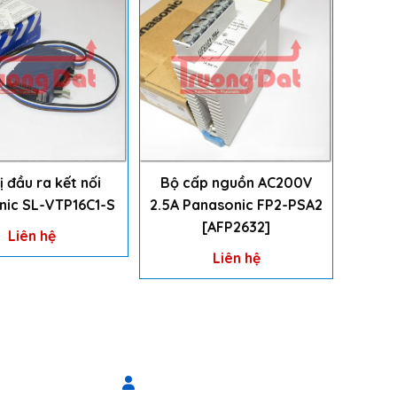
ị đầu ra kết nối
Bộ cấp nguồn AC200V
nic SL-VTP16C1-S
2.5A Panasonic FP2-PSA2
[AFP2632]
Liên hệ
Liên hệ
Ỗ TRỢ
THỐNG KÊ TRUY CẬP
4 172
Đang truy cập
287