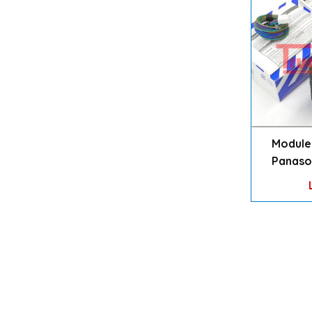
Module
Panaso
CÔNG TY TNHH KỸ THUẬT CÔNG NG
TRƯỜNG ĐẠT