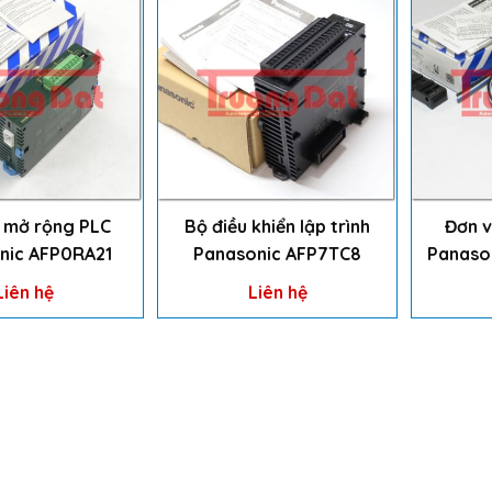
 mở rộng PLC
Bộ điều khiển lập trình
Đơn v
nic AFP0RA21
Panasonic AFP7TC8
Panaso
Liên hệ
Liên hệ
HỆ
THÔNG TIN HỮU ÍCH
TỔNG ĐÀI H
Tony Đạt:
0975 11
Hướng dẫn mua hàng